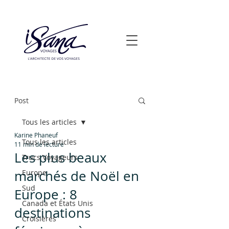
Post
Tous les articles
Karine Phaneuf
Tous les articles
11 min de lecture
Les plus beaux
Trucs Voyageurs
marchés de Noël en
Europe
Sud
Europe : 8
Canada et États Unis
destinations
Croisières