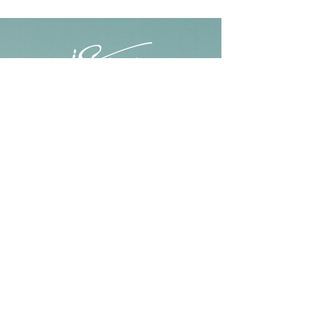
HEURES D'OUVERTURE
Lundi au vendredi : 9h00 à 17h00
Jeudi : 9h00 à 20h00
Samedi : 10h00 à 15h00
Samedi : (450) 254-0218
Dimanche : (450) 254-0218
NOUS JOINDRE
2757, Ch Ste-Marie, Mascouche
,
Québec, J7K
1N2