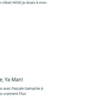
c’était NON! Je disais à mon
e, Ya Man!
us avec Pascale Gamache à
ursions vraiment l'fun