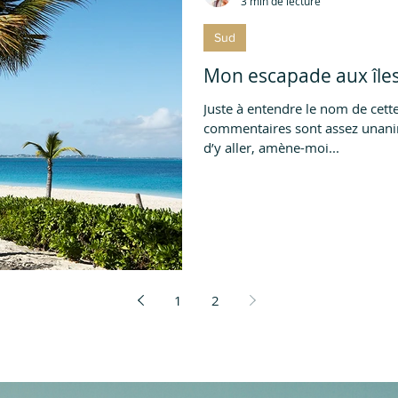
3 min de lecture
Sud
Mon escapade aux île
Juste à entendre le nom de cette
commentaires sont assez unanimes. Awwww, je RÊVE t
d’y aller, amène-moi...
1
2