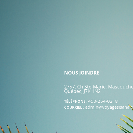
NOUS JOINDRE
2757, Ch Ste-Marie, Mascouch
Québec, J7K
1N2
450-254-0218
TÉLÉPHONE :
admin@voyagesisana.
COURRIEL :