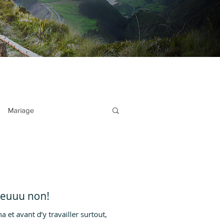
Mariage
ille
Voyages en couple
divers
ager en groupe? Heuuu non!
 et avant d’y travailler surtout,