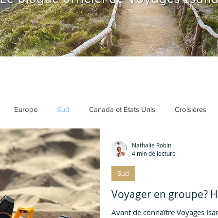
Europe
Sud
Canada et États Unis
Croisières
Nathalie Robin
ed
Bucket list
Destinations populaires
Voyages en fam
4 min de lecture
Sud
ées de destination
Devenir agent de voyages
Formulaires 
Voy
Avant de connaître Voyages Isana