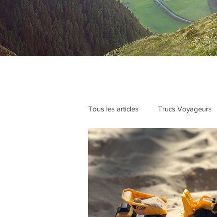
Tous les articles
Trucs Voyageurs
On a testé pour vous
Club M
Voyages festifs entre amis
Id