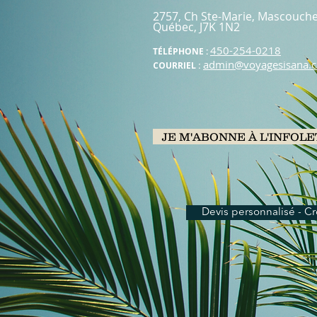
2757, Ch Ste-Marie, Mascouch
Québec, J7K
1N2
450-254-0218
TÉLÉPHONE :
admin@voyagesisana.
COURRIEL :
JE M'ABONNE À L'INFOL
Devis personnalisé - Cr