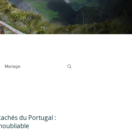
Mariage
ille
Voyages en couple
divers
cachés du Portugal :
noubliable