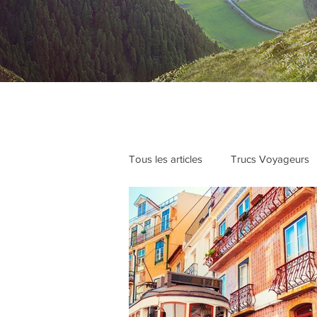
Tous les articles
Trucs Voyageurs
On a testé pour vous
Club M
Voyages festifs entre amis
Id