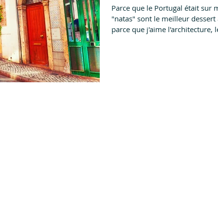
Parce que le Portugal était sur 
e
Circuit voyage
"natas" sont le meilleur desser
parce que j'aime l'architecture, l
pouvais pas faire autrement que
Loue une voiture et prépare-to
incroyable. Septembre est le moi
car c'est la période des vendange
cette tradition en allant piétin