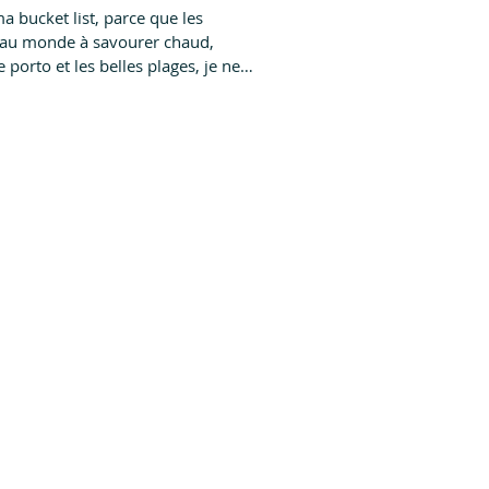
ma bucket list, parce que les
t au monde à savourer chaud,
e porto et les belles plages, je ne
 d'y aller! Embarque avec moi !
i à découvrir mon voyage
s parfait pour visiter le Portugal,
s. J'ai eu la chance de participer à