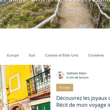
Europe
Sud
Canada et États Unis
Croisières
Nathalie Robin
ed
Bucket list
Destinations populaires
Voyages en fam
6 min de lecture
Europe
ées de destination
Devenir agent de voyages
Formulaires 
Découvrez les joyaux 
Récit de mon voyage i