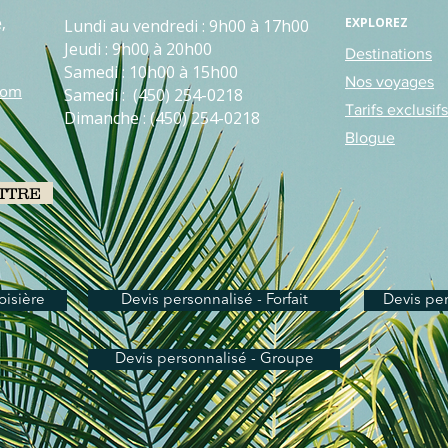
e
,
EXPLOREZ
Lundi au vendredi : 9h00 à 17h00
Jeudi : 9h00 à 20h00
Destinations
Samedi : 10h00 à 15h00
Nos voyages
com
Samedi : (450) 254-0218
Tarifs exclusifs
Dimanche : (450) 254-0218
Blogue
ETTRE
oisière
Devis personnalisé - Forfait
Devis pe
Devis personnalisé - Groupe