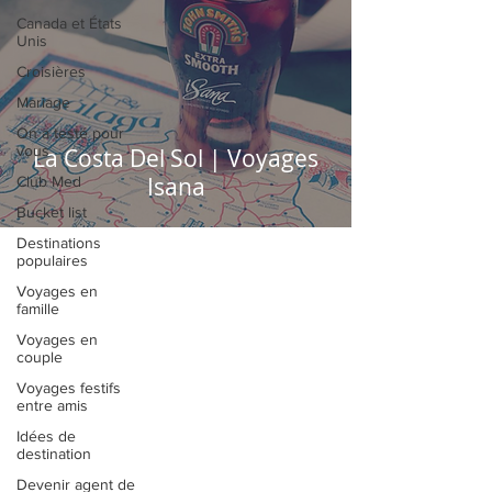
Canada et États
Unis
Croisières
Mariage
On a testé pour
vous
La Costa Del Sol | Voyages
Isana
Club Med
Bucket list
Destinations
populaires
Voyages en
famille
Voyages en
couple
Voyages festifs
entre amis
Idées de
destination
Devenir agent de