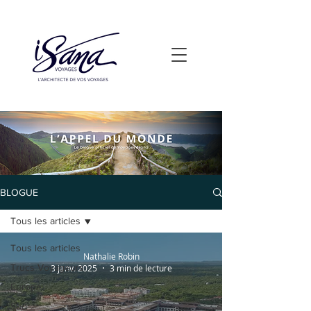
BLOGUE
Tous les articles
Tous les articles
Nathalie Robin
Trucs Voyageurs
3 janv. 2025
3 min de lecture
Europe
Sud