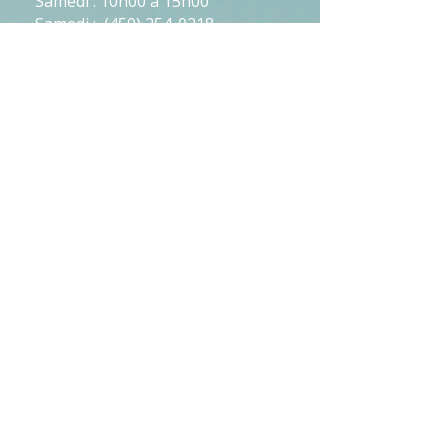
Samedi : 10h00 à 15h00
Samedi : (450) 254-0218
Dimanche : (450) 254-0218
NOUS JOINDRE
2757, Ch Ste-Marie, Mascouche
,
Québec, J7K
1N2
450-254-0218
TÉLÉPHONE :
admin@voyagesisana.com
COURRIEL :
NOTRE AGENCE
LIENS UTILES
Notre équipe
EXPLOREZ
Carrières
Destinations
Formations
Nos voyages
Tarifs exclusifs
Blogue