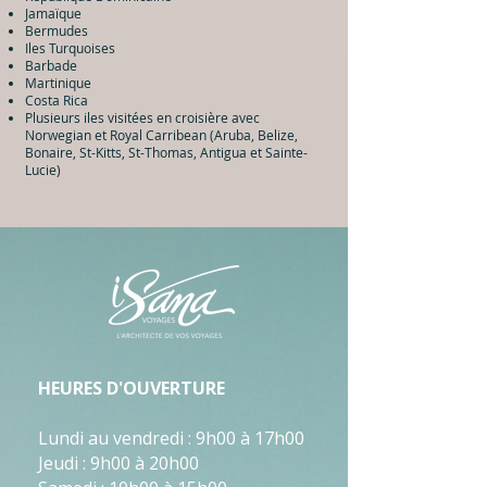
Jamaïque
Bermudes
Iles Turquoises
Barbade
Martinique
Costa Rica
Plusieurs iles visitées en croisière avec
Norwegian et Royal Carribean (Aruba, Belize,
Bonaire, St-Kitts, St-Thomas, Antigua et Sainte-
Lucie)
HEURES D'OUVERTURE
Lundi au vendredi : 9h00 à 17h00
Jeudi : 9h00 à 20h00