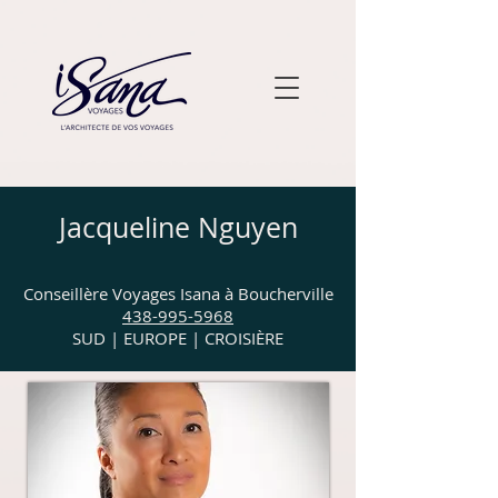
Jacqueline Nguyen
Conseillère Voyages Isana à Boucherville
438-995-5968
SUD | EUROPE | CROISIÈRE