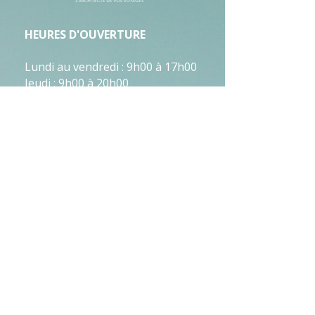
HEURES D'OUVERTURE
Lundi au vendredi : 9h00 à 17h00
Jeudi : 9h00 à 20h00
Samedi : 10h00 à 15h00
Samedi : (450) 254-0218
Dimanche : (450) 254-0218
NOUS JOINDRE
2757, Ch Ste-Marie, Mascouche
,
Québec, J7K
1N2
450-254-0218
TÉLÉPHONE :
admin@voyagesisana.com
COURRIEL :
NOTRE AGENCE
LIENS UTILES
Notre équipe