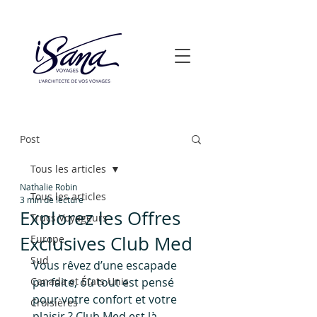
Post
Tous les articles
Nathalie Robin
Tous les articles
3 min de lecture
Explorez les Offres
Trucs Voyageurs
Exclusives Club Med
Europe
Sud
Vous rêvez d’une escapade 
Canada et États Unis
parfaite, où tout est pensé 
pour votre confort et votre 
Croisières
plaisir ? Club Med est là 