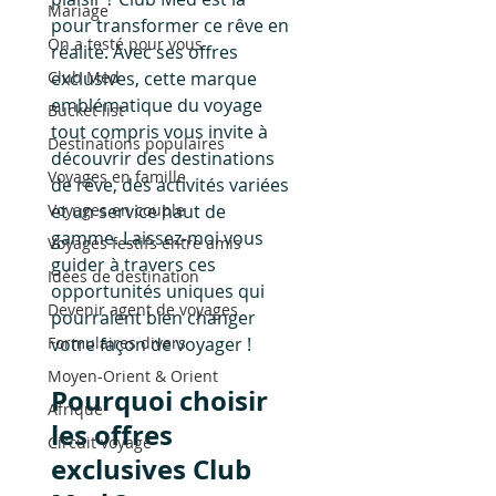
Mariage
pour transformer ce rêve en 
On a testé pour vous
réalité. Avec ses offres 
Club Med
exclusives, cette marque 
emblématique du voyage 
Bucket list
tout compris vous invite à 
Destinations populaires
découvrir des destinations 
Voyages en famille
de rêve, des activités variées 
Voyages en couple
et un service haut de 
gamme. Laissez-moi vous 
Voyages festifs entre amis
guider à travers ces 
Idées de destination
opportunités uniques qui 
Devenir agent de voyages
pourraient bien changer 
Formulaires divers
votre façon de voyager !
Moyen-Orient & Orient
Pourquoi choisir 
Afrique
les offres 
Circuit voyage
exclusives Club 