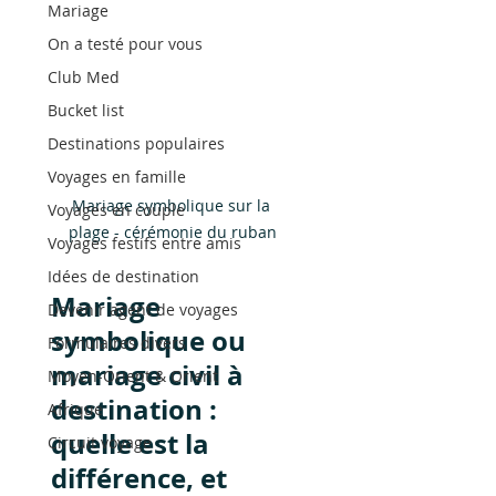
Mariage
On a testé pour vous
Club Med
Bucket list
Destinations populaires
Voyages en famille
Mariage symbolique sur la 
Voyages en couple
plage - cérémonie du ruban
Voyages festifs entre amis
Idées de destination
Mariage 
Devenir agent de voyages
symbolique ou 
Formulaires divers
mariage civil à 
Moyen-Orient & Orient
destination : 
Afrique
quelle est la 
Circuit voyage
différence, et 