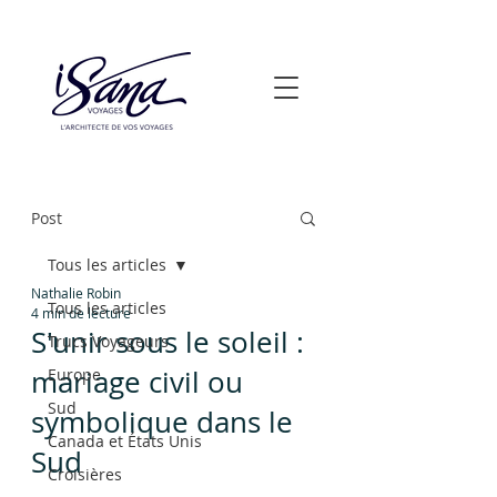
Post
Tous les articles
Nathalie Robin
Tous les articles
4 min de lecture
S'unir sous le soleil :
Trucs Voyageurs
mariage civil ou
Europe
Sud
symbolique dans le
Canada et États Unis
Sud
Croisières