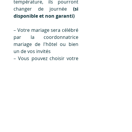
température, ils pourront 
changer de journée 
(si 
disponible et non garanti)
– Votre mariage sera célébré 
par la coordonnatrice 
mariage de l'hôtel ou bien 
un de vos invités
– Vous pouvez choisir votre 
propre célébrant qui 
personnalisera votre 
mariage et qui pourra 
l'officialiser.
– La durée d'un mariage 
symbolique est d'environ 20 
minutes
Il est important de savoir 