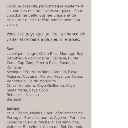
Lorsque possible, j’accompagne également
les couples et leurs invités sur place afin de
coordonner cette journée unique et de
m’assurer qu’elle reflète parfaitement leur
vision.
Voici, les pays que j’ai eu la chance de
visiter et certains à plusieurs reprises:
Sud
Jamaïque : Negril, Ocho Rios, Montego Bay
République dominicaine : Samaná, Punta
Cana, Cap Cana, Puerto Plata, Sosúa, La
Romana
Mexique : Puerto Vallarta, Cancún, Playa
Mujeres, Cozumel, Riviera Maya, Los Cabos
Venezuela : Île de Margarita
Cuba : Varadero, Cayo Guillermo, Cayo
Santa Maria, Cayo Coco
Bahamas : Nassau
Barbade
Europe
Italie : Rome, Naples, Capri, côte amalfitaine
Portugal : Porto, Lisbonne, Algarve, Portimão
Espagne : Séville, Marbella, Torremolinos,
Valence, Barcelone, Costa del Sol, Grenade,