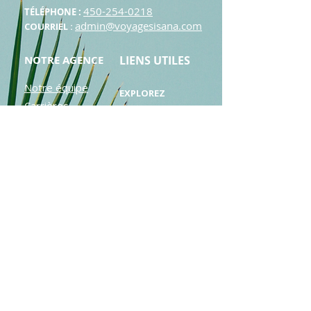
450-254-0218
TÉLÉPHONE :
admin@voyagesisana.com
COURRIEL :
NOTRE AGENCE
LIENS UTILES
Notre équipe
EXPLOREZ
Carrières
Destinations
Formations
Nos voyages
Tarifs exclusifs
Blogue
Devis personnalisé - Club Med
Devis personnalisé - Groupe
Devis personnalisé - Forfait
Devis personnalisé - Croisière